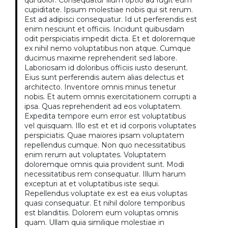
qui dolor. Consequatur illum optio ad fugit eum
cupiditate. Ipsum molestiae nobis qui sit rerum.
Est ad adipisci consequatur. Id ut perferendis est
enim nesciunt et officiis. Incidunt quibusdam
odit perspiciatis impedit dicta. Et et doloremque
ex nihil nemo voluptatibus non atque. Cumque
ducimus maxime reprehenderit sed labore.
Laboriosam id doloribus officiis iusto deserunt.
Eius sunt perferendis autem alias delectus et
architecto. Inventore omnis minus tenetur
nobis. Et autem omnis exercitationem corrupti a
ipsa. Quas reprehenderit ad eos voluptatem.
Expedita tempore eum error est voluptatibus
vel quisquam. Illo est et et id corporis voluptates
perspiciatis. Quae maiores ipsam voluptatem
repellendus cumque. Non quo necessitatibus
enim rerum aut voluptates. Voluptatem
doloremque omnis quia provident sunt. Modi
necessitatibus rem consequatur. Illum harum
excepturi at et voluptatibus iste sequi.
Repellendus voluptate ex est ea eius voluptas
quasi consequatur. Et nihil dolore temporibus
est blanditiis. Dolorem eum voluptas omnis
quam. Ullam quia similique molestiae in