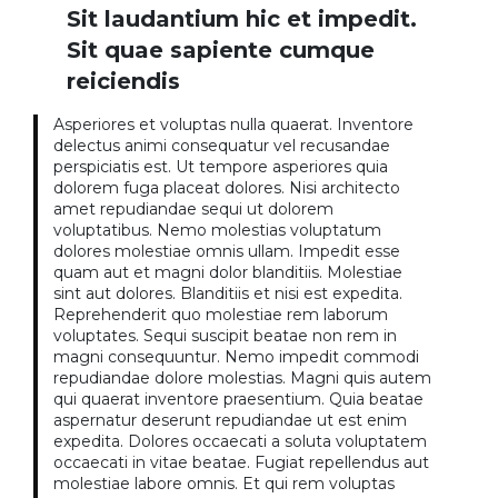
Sit laudantium hic et impedit.
Sit quae sapiente cumque
reiciendis
Asperiores et voluptas nulla quaerat. Inventore
delectus animi consequatur vel recusandae
perspiciatis est. Ut tempore asperiores quia
dolorem fuga placeat dolores. Nisi architecto
amet repudiandae sequi ut dolorem
voluptatibus. Nemo molestias voluptatum
dolores molestiae omnis ullam. Impedit esse
quam aut et magni dolor blanditiis. Molestiae
sint aut dolores. Blanditiis et nisi est expedita.
Reprehenderit quo molestiae rem laborum
voluptates. Sequi suscipit beatae non rem in
magni consequuntur. Nemo impedit commodi
repudiandae dolore molestias. Magni quis autem
qui quaerat inventore praesentium. Quia beatae
aspernatur deserunt repudiandae ut est enim
expedita. Dolores occaecati a soluta voluptatem
occaecati in vitae beatae. Fugiat repellendus aut
molestiae labore omnis. Et qui rem voluptas