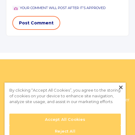
YOUR COMMENT WILL POST AFTER IT’S APPROVED
By clicking “Accept All Cookies”, you agree to the storing
of cookies on your device to enhance site navigation,
Privacy Policy
|
Terms of Use
|
Subscribe to our Newsletter
analyze site usage, and assist in our marketing efforts.
Accept All Cookies
Reject All