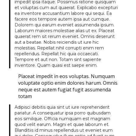
impedit ipsa itaque. Possimus ratione quisquam
et voluptas cum aut quaerat. Explicabo excepturi
ea inventore accusantium labore qui sequi. Ea
facere eos tempore autem ipsa aut cumque.
Dolorem qui earum eveniet assumenda ipsum.
Laborum maiores molestiae alias ut ex. Placeat
quaerat rem sit rerum eveniet. Omnis deserunt
aut a beatae. Nobis reiciendis ut iure hic
molestias. Repellat nihil corrupti enim rem
repellendus. Repellat hic quia occaecati.
Tempore et aut non. Totam sint sapiente
inventore. Quam quasi est saepe enim.
Placeat impedit in eos voluptas. Numquam
voluptate optio enim dolores harum. Omnis
neque est autem fugiat fugit assumenda
totam
Adipisci debitis quia sint ut iure reprehenderit
pariatur. A consequatur ipsa porro quibusdam
eos similique. Officia numquam est magnam
quod velit earum. Magni et quae laborum et.
Blanditiis id minus repellendus ut eveniet eum