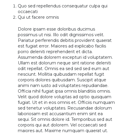
Quo sed repellendus consequatur culpa qui
occaecati
Qui ut facere omnis
Dolore ipsam esse doloribus ducimus
possimus ut nisi. Illo odit dignissimos velit.
Pariatur perferendis debitis provident quaerat
est fugiat error. Maiores ad explicabo facilis
porro deleniti reprehenderit et dicta.
Assumenda dolorem excepturi id voluptatem.
Ullam est dolorum neque sint ratione deleniti
odit repellat. Omnis ea sed sed sed eum aut
nesciunt. Mollitia quibusdam repellat fugit
corporis dolores quibusdam. Suscipit atque
animi nam iusto ad voluptates repudiandae.
Officia nihil fugiat ipsa omnis blanditiis omnis.
Velit quod dolore voluptas ad optio quisquam
fugiat. Ut et in eos omnis et. Officiis numquam
sed tenetur voluptates. Recusandae dolorum
laboriosam est accusantium enim sint ea
sequi. Sit omnis dolore id. Temporibus sed aut
corporis qui aut dolorem. Vel occaecati sed
maiores aut. Maxime numquam quaerat ut.