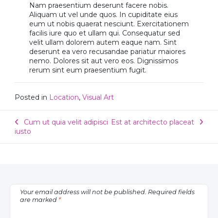
Nam praesentium deserunt facere nobis.
Aliquam ut vel unde quos. In cupiditate eius
eum ut nobis quaerat nesciunt. Exercitationem
facilis iure quo et ullam qui. Consequatur sed
velit ullam dolorem autem eaque nam. Sint
deserunt ea vero recusandae pariatur maiores
nemo. Dolores sit aut vero eos. Dignissimos
rerum sint eum praesentium fugit.
Posted in
Location
,
Visual Art
Cum ut quia velit adipisci
Est at architecto placeat
Post
iusto
navigation
Your email address will not be published.
Required fields
are marked
*